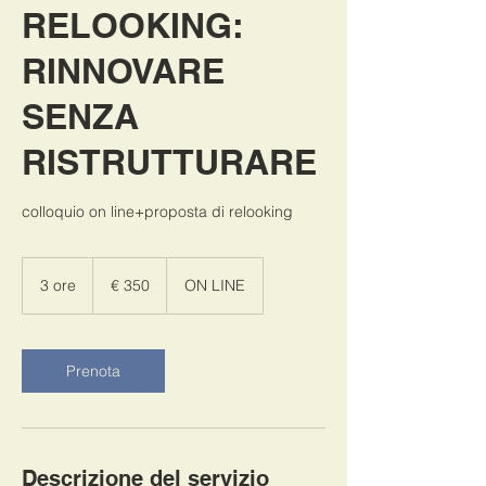
RELOOKING:
RINNOVARE
SENZA
RISTRUTTURARE
colloquio on line+proposta di relooking
350
euro
3 ore
3
€ 350
ON LINE
o
r
e
Prenota
Descrizione del servizio