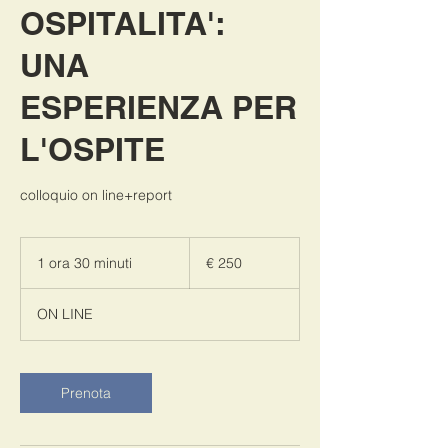
OSPITALITA':
UNA
ESPERIENZA PER
L'OSPITE
colloquio on line+report
250
euro
1 ora 30 minuti
1
€ 250
o
r
ON LINE
3
0
m
i
Prenota
n
u
t